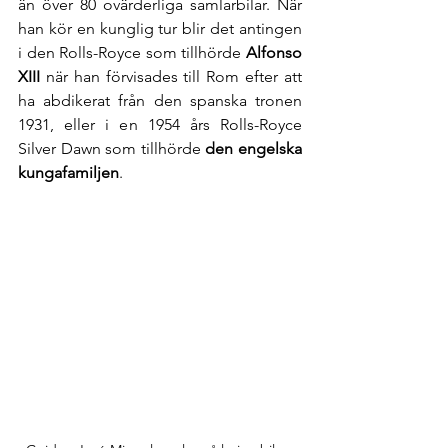
än över 80 ovärderliga samlarbilar. När 
han kör en kunglig tur blir det antingen 
i den Rolls-Royce som tillhörde 
Alfonso 
XIII 
när han förvisades till Rom efter att 
ha abdikerat från den spanska tronen 
1931, eller i en 1954 års Rolls-Royce 
Silver Dawn
som tillhörde 
den engelska 
kungafamiljen
.