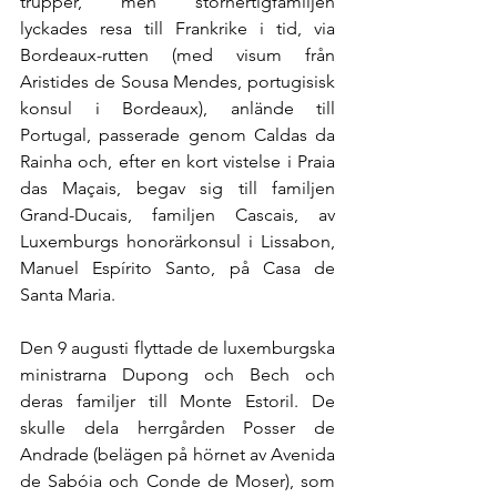
trupper, men storhertigfamiljen 
lyckades resa till Frankrike i tid, via 
Bordeaux-rutten (med visum från 
Aristides de Sousa Mendes, portugisisk 
konsul i Bordeaux), anlände till 
Portugal, passerade genom Caldas da 
Rainha och, efter en kort vistelse i Praia 
das Maçais, begav sig till familjen 
Grand-Ducais, familjen Cascais, av 
Luxemburgs honorärkonsul i Lissabon, 
Manuel Espírito Santo, på Casa de 
Santa Maria.
Den 9 augusti flyttade de luxemburgska 
ministrarna Dupong och Bech och 
deras familjer till Monte Estoril. De 
skulle dela herrgården Posser de 
Andrade (belägen på hörnet av Avenida 
de Sabóia och Conde de Moser), som 