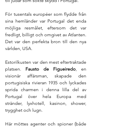
till judar som sökte skydd i Portugal.
För tusentals européer som flydde från 
sina hemländer var Portugal det enda 
möjliga resmålet, eftersom det var 
fredligt, billigt och omgivet av Atlanten. 
Det var den perfekta bron till den nya 
världen, USA.
Estorilkusten var den mest eftertraktade 
platsen. 
Fausto de Figueiredo
, en 
visionär affärsman, skapade den 
portugisiska rivieran 1935 och lyckades 
sprida charmen i denna lilla del av 
Portugal över hela Europa med 
stränder, lyxhotell, kasinon, shower, 
trygghet och lugn.
Här möttes agenter och spioner (både 