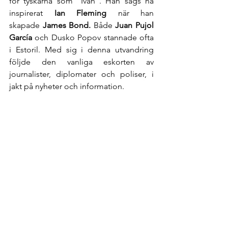
för tyskarna som "Ivan". Han sägs ha 
inspirerat 
Ian Fleming 
när han 
skapade
 James Bond. 
Både 
Juan Pujol 
García 
och Dusko Popov stannade ofta 
i Estoril.
Med sig i denna utvandring 
följde den vanliga eskorten av 
journalister, diplomater och poliser, i 
jakt på nyheter och information.