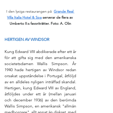
I den lyxiga restaurangen på
Grande Real 
Villa Italia Hotel & Spa
serverar de flera av 
Umberto II:s favoriträtter. Foto: A. Olin
HERTIGEN AV WINDSOR
Kung Edward VIII abdikerade efter ett år 
för att gifta sig med den amerikanska 
societetsdamen Wallis Simpson. År 
1940 hade hertigen av Windsor redan 
orsakat uppståndelse i Portugal, åtföljd 
av en alldeles nyligen inträffad skandal. 
Hertigen, kung Edward VIII av England, 
åtföljdes under ett år (mellan januari 
och december 1936) av den berömda 
Wallis Simpson, en amerikansk "allmän 
medborgare", allt annat än diskret, med 