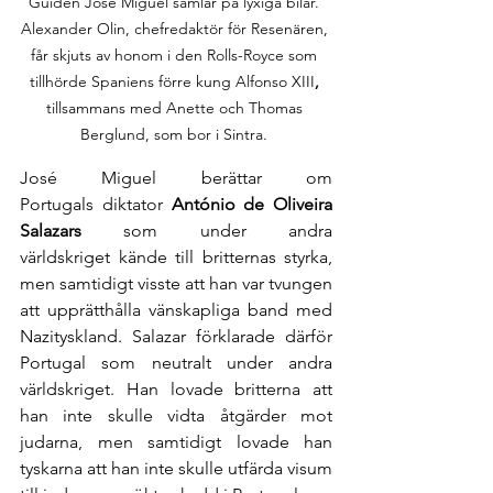
Guiden José Miguel samlar på lyxiga bilar. 
Alexander Olin, chefredaktör för Resenären, 
får skjuts av honom i den Rolls-Royce som 
tillhörde Spaniens förre kung Alfonso XIII
,
tillsammans med Anette och Thomas 
Berglund, som bor i Sintra. 
José Miguel berättar om 
Portugals
diktator 
António de Oliveira 
Salazars
 som under andra 
världskriget
kände till britternas styrka, 
men samtidigt visste att han var tvungen 
att upprätthålla vänskapliga band med 
Nazityskland. Salazar förklarade därför 
Portugal som neutralt under andra 
världskriget. Han lovade britterna att 
han inte skulle vidta åtgärder mot 
judarna, men samtidigt lovade han 
tyskarna att han inte skulle utfärda visum 