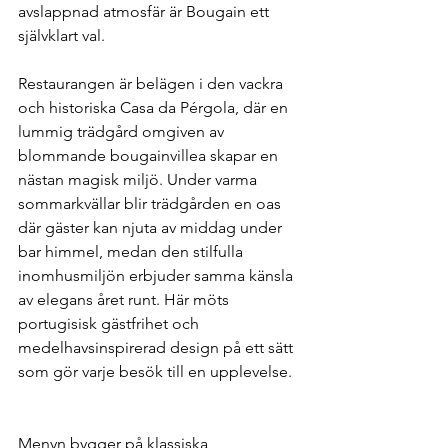
avslappnad atmosfär är Bougain ett 
självklart val.
Restaurangen är belägen i den vackra 
och historiska Casa da Pérgola, där en 
lummig trädgård omgiven av 
blommande bougainvillea skapar en 
nästan magisk miljö. Under varma 
sommarkvällar blir trädgården en oas 
där gäster kan njuta av middag under 
bar himmel, medan den stilfulla 
inomhusmiljön erbjuder samma känsla 
av elegans året runt. Här möts 
portugisisk gästfrihet och 
medelhavsinspirerad design på ett sätt 
som gör varje besök till en upplevelse. 
Hotell recensioner Uppsala 
Menyn bygger på klassiska 