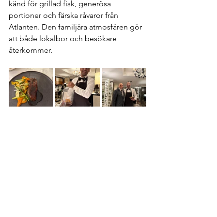
känd för grillad fisk, generösa 
portioner och färska råvaror från 
Atlanten. Den familjära atmosfären gör 
att både lokalbor och besökare 
återkommer.
Grande Real Villa Itália
Hotellets italienskinspirerade 
restaurang kombinerar klassiska 
italienska rätter med portugisiska 