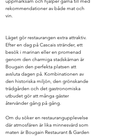
uppmärksam och hjälper gärna till med 
rekommendationer av både mat och 
vin.  
hotell Uppsala
 och
Villa Anna 
Uppsala
Läget gör restaurangen extra attraktiv. 
Efter en dag på Cascais stränder, ett 
besök i marinan eller en promenad 
genom den charmiga stadskärnan är 
Bougain den perfekta platsen att 
avsluta dagen på. Kombinationen av 
den historiska miljön, den grönskande 
trädgården och det gastronomiska 
utbudet gör att många gäster 
återvänder gång på gång.
Om du söker en restaurangupplevelse 
där atmosfären är lika minnesvärd som 
maten är Bougain Restaurant & Garden 