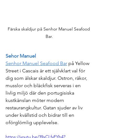
Färska skaldjur på Senhor Manuel Seafood 
Bar.
Sehor Manuel
Senhor Manuel Seafood Bar
 på Yellow 
Street i Cascais är ett självklart val för 
dig som älskar skaldjur. Ostron, räkor, 
musslor och bläckfisk serveras i en 
livlig miljö där den portugisiska 
kustkänslan möter modern 
restaurangkultur. Gatan sjuder av liv 
under kvällstid och bidrar till en 
oförglömlig upplevelse.
https://youtu.be/39xCLfvEYb4?